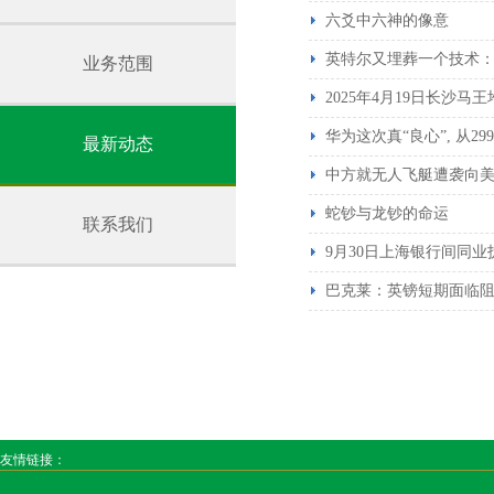
六爻中六神的像意
英特尔又埋葬一个技术：D
业务范围
2025年4月19日长沙
华为这次真“良心”, 从29
最新动态
中方就无人飞艇遭袭向
蛇钞与龙钞的命运
联系我们
9月30日上海银行间同业
巴克莱：英镑短期面临阻
友情链接：